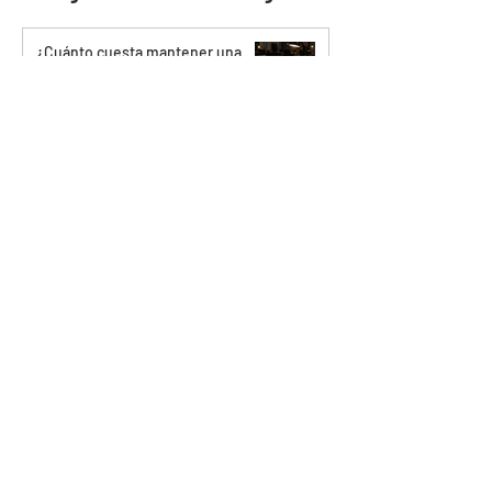
¿Cuánto cuesta mantener una
aplicación o software a medida en
Chile?
Soluciones Tecnológicas
Partner tecnológico externo: una
alternativa para empresas sin un
equipo TI completo
Soluciones Tecnológicas
Cuánto tiempo puede conservar
una empresa los datos
personales según la Ley 21.719