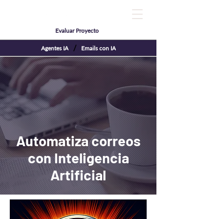
Evaluar Proyecto
/
Agentes IA
Emails con IA
Automatiza
correos
con Inteligencia
Artificial