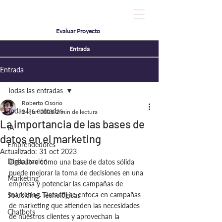
Evaluar Proyecto
Entrada
Entrada
Todas las entradas
Roberto Osorio
Todas las entradas
24 jun 2021
2 min de lectura
La importancia de las bases de
IA
datos en el marketing
Emprendedores
Actualizado:
31 oct 2023
Digitalización
Descubre cómo una base de datos sólida 
puede mejorar la toma de decisiones en una 
Marketing
empresa y potenciar las campañas de 
marketing. Datactil se enfoca en campañas 
Soluciones Tecnológicas
de marketing que atienden las necesidades 
Chatbots
de nuestros clientes y aprovechan la 