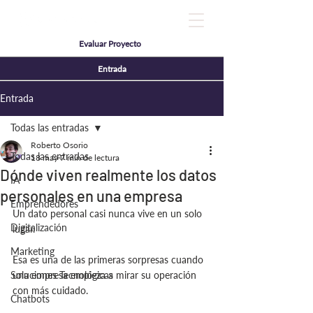
Evaluar Proyecto
Entrada
Entrada
Todas las entradas
Roberto Osorio
Todas las entradas
18 may
7 min de lectura
Dónde viven realmente los datos
IA
personales en una empresa
Emprendedores
Un dato personal casi nunca vive en un solo 
Digitalización
lugar.
Marketing
Esa es una de las primeras sorpresas cuando 
Soluciones Tecnológicas
una empresa empieza a mirar su operación 
con más cuidado.
Chatbots