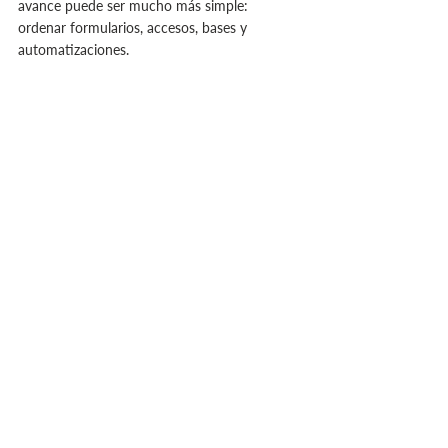
avance puede ser mucho más simple: 
ordenar formularios, accesos, bases y 
automatizaciones.
El cumplimiento empieza 
cuando la empresa puede 
explicar sus datos
Una empresa preparada no es la que tiene 
más documentos.
Es la que puede explicar mejor qué ocurre 
con sus datos personales.
Puede decir de dónde vienen.
Puede decir para qué se usan.
Puede decir quién accede.
Puede decir dónde se guardan.
Puede decir qué proveedores participan.