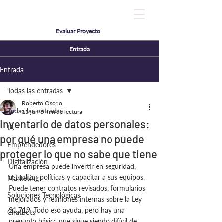
Evaluar Proyecto
Entrada
Entrada
Todas las entradas
Roberto Osorio
Todas las entradas
15 jun
6 min de lectura
Inventario de datos personales:
IA
por qué una empresa no puede
Emprendedores
proteger lo que no sabe que tiene
Digitalización
Una empresa puede invertir en seguridad, 
actualizar políticas y capacitar a sus equipos. 
Marketing
Puede tener contratos revisados, formularios 
Soluciones Tecnológicas
mejorados y reuniones internas sobre la Ley 
21.719. Todo eso ayuda, pero hay una 
Chatbots
pregunta básica que sigue siendo difícil de 