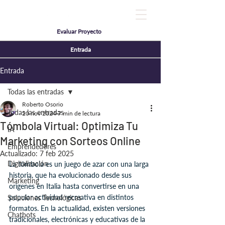
Evaluar Proyecto
Entrada
Entrada
Todas las entradas
Roberto Osorio
Todas las entradas
20 nov 2024
7 min de lectura
Tómbola Virtual: Optimiza Tu
IA
Marketing con Sorteos Online
Emprendedores
Actualizado:
7 feb 2025
Digitalización
La tómbola es un juego de azar con una larga 
historia, que ha evolucionado desde sus 
Marketing
orígenes en Italia hasta convertirse en una 
popular actividad recreativa en distintos 
Soluciones Tecnológicas
formatos. En la actualidad, existen versiones 
Chatbots
tradicionales, electrónicas y educativas de la 