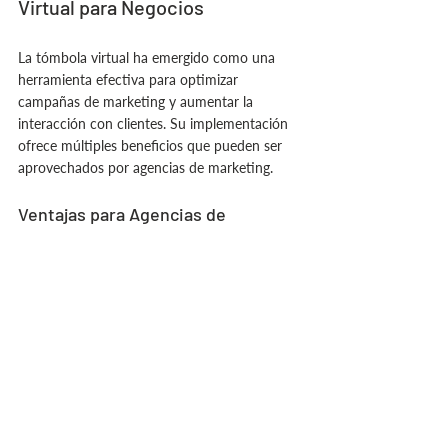
Virtual para Negocios
La tómbola virtual ha emergido como una 
herramienta efectiva para optimizar 
campañas de marketing y aumentar la 
interacción con clientes. Su implementación 
ofrece múltiples beneficios que pueden ser 
aprovechados por agencias de marketing.
Ventajas para Agencias de 
Marketing
El uso de una tómbola virtual presenta 
ventajas significativas que ayudan a las 
agencias de marketing a cumplir sus 
objetivos comerciales.
Generación de Leads de Calidad
Una tómbola virtual permite captar 
información valiosa de los participantes. Al 
registrarse para jugar, los usuarios dejan 