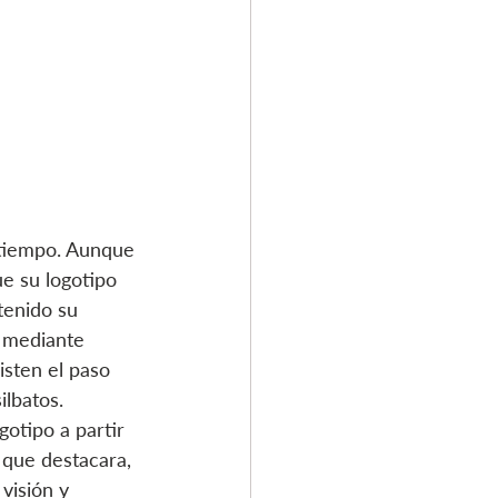
 tiempo. Aunque 
e su logotipo 
tenido su 
o mediante 
isten el paso 
ilbatos.
otipo a partir 
 que destacara, 
visión y 