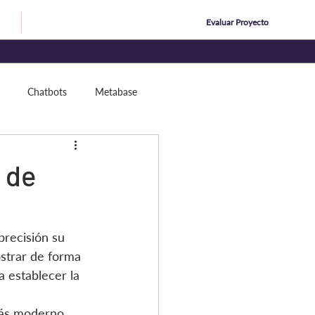
Evaluar Proyecto
ing
Nosotros
Chatbots
Metabase
 de
precisión su 
strar de forma 
 establecer la 
más moderno 