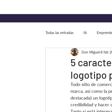
Todas las entradas
IA
Emprende
Don Miguel
8 feb 
ROI
5 caracte
logotipo 
Todo sitio de comerci
marca, así como la p
destacada) un logoti
credibilidad y hacer 
Tanto si está intere