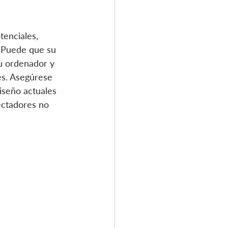
tenciales, 
. Puede que su 
su ordenador y 
es. Asegúrese 
iseño actuales 
ectadores no 