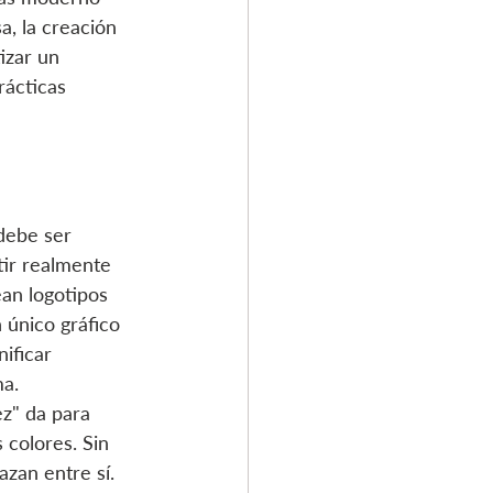
, la creación 
izar un 
rácticas 
 debe ser 
tir realmente 
an logotipos 
 único gráfico 
ificar 
ma.
ez" da para 
 colores. Sin 
azan entre sí. 