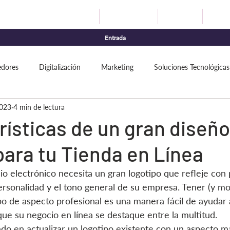
Digitalización
Automatización
Agentes IA
Market
Entrada
dores
Digitalización
Marketing
Soluciones Tecnológicas
2023
4 min de lectura
rísticas de un gran diseño
para tu Tienda en Línea
o electrónico necesita un gran logotipo que refleje con 
ersonalidad y el tono general de su empresa. Tener (y mo
po de aspecto profesional es una manera fácil de ayudar a
que su negocio en línea se destaque entre la multitud.
sado en actualizar un logotipo existente con un aspecto 