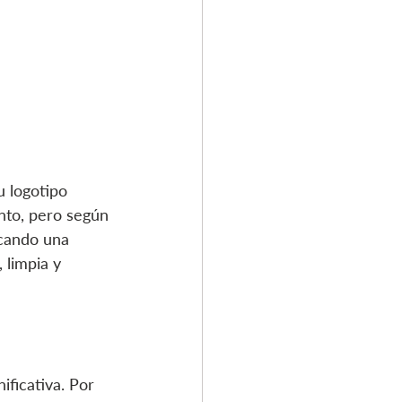
u logotipo 
nto, pero según 
cando una 
 limpia y 
ficativa. Por 