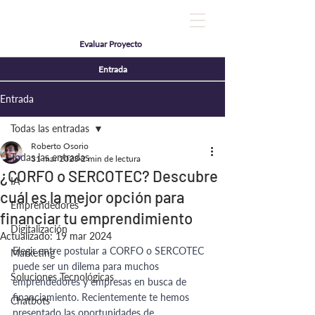
Evaluar Proyecto
Entrada
Entrada
Todas las entradas
Roberto Osorio
Todas las entradas
31 mar 2023
2 min de lectura
¿CORFO o SERCOTEC? Descubre
IA
cuál es la mejor opción para
Emprendedores
financiar tu emprendimiento
Digitalización
Actualizado:
19 mar 2024
Elegir entre postular a CORFO o SERCOTEC 
Marketing
puede ser un dilema para muchos 
Soluciones Tecnológicas
emprendedores y empresas en busca de 
financiamiento. Recientemente te hemos 
Chatbots
presentado las oportunidades de 