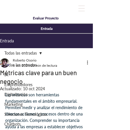
Evaluar Proyecto
Entrada
Entrada
Todas las entradas
Roberto Osorio
Todas las entradas
4 oct 2024
20 min de lectura
Métricas clave para un buen
IA
negocio
Emprendedores
Actualizado:
10 oct 2024
Digitalización
Las métricas son herramientas 
fundamentales en el ámbito empresarial. 
Marketing
Permiten medir y analizar el rendimiento de 
diversas acciones y procesos dentro de una 
Soluciones Tecnológicas
organización. Comprender su importancia 
Chatbots
ayuda a las empresas a establecer objetivos 