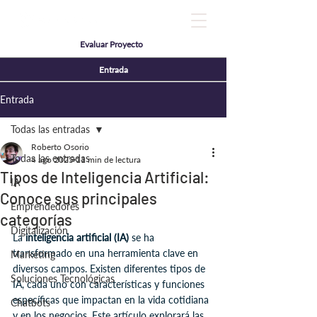
Evaluar Proyecto
Entrada
Entrada
Todas las entradas
Roberto Osorio
Todas las entradas
4 ago 2025
11 min de lectura
Tipos de Inteligencia Artificial:
IA
Conoce sus principales
Emprendedores
categorías
Digitalización
La 
inteligencia artificial (IA)
 se ha 
transformado en una herramienta clave en 
Marketing
diversos campos. Existen diferentes tipos de 
Soluciones Tecnológicas
IA, cada uno con características y funciones 
específicas que impactan en la vida cotidiana 
Chatbots
y en los negocios. Este artículo explorará las 