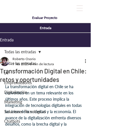
Evaluar Proyecto
Entrada
Entrada
Todas las entradas
Roberto Osorio
Todas las entradas
7 feb 2025
8 min de lectura
Transformación Digital en Chile:
IA
retos y oportunidades
Emprendedores
La transformación digital en Chile se ha 
Digitalización
convertido en un tema relevante en los 
últimos años. Este proceso implica la 
Marketing
integración de tecnologías digitales en todas 
Soluciones Tecnológicas
las áreas de la sociedad y la economía. El 
avance de la digitalización enfrenta diversos 
Chatbots
desafíos, como la brecha digital y la 