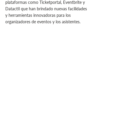
plataformas como Ticketportal, Eventbrite y 
Datactil que han brindado nuevas facilidades 
y herramientas innovadoras para los 
organizadores de eventos y los asistentes.
Facilidades brindadas por 
Ticketportal, Eventbrite y Datactil 
Tickets
Ticketportal ofrece tecnología avanzada 
para una venta segura y rápida de 
entradas.
Eventbrite permite la creación de 
páginas personalizadas para 
promocionar eventos y vender entradas 
de forma efectiva.
Datactil Ticket entrega planes que se 
adaptan a cada evento, con una de las 
comisiones más bajas del mercado.
Asesoría Tecnológica Datactil