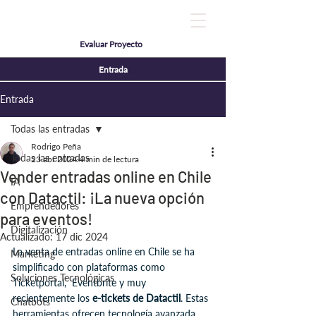
Evaluar Proyecto
Entrada
Entrada
Todas las entradas
Rodrigo Peña
Todas las entradas
23 abr 2024
4 min de lectura
Vender entradas online en Chile
IA
con Datactil: ¡La nueva opción
Emprendedores
para eventos!
Digitalización
Actualizado:
17 dic 2024
La venta de entradas online en Chile se ha 
Marketing
simplificado con plataformas como 
Soluciones Tecnológicas
Ticketportal,  Eventbrite y muy 
recientemente los 
e-tickets de Datactil
. Estas 
Chatbots
herramientas ofrecen tecnología avanzada 