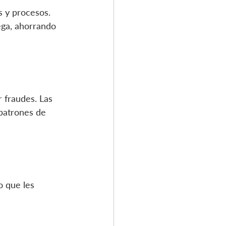
 y procesos. 
rega, ahorrando 
r fraudes. Las 
 patrones de 
o que les 