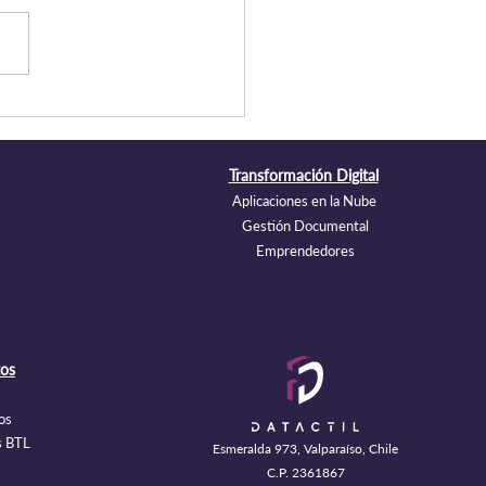
to tiempo puede
ervar una empresa los
s personales según la Ley
Transformación Digital
9
Aplicaciones en la Nube
s
Gestión Documental
Emprendedores
os
os
s BTL
Esmeralda 973, Valparaíso, Chile
C.P. 2361867