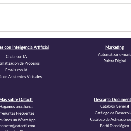
Partner tecnológico externo:
Cuán
una alternativa para
cons
empresas sin un equipo TI
dato
s con Inteligencia Artificial
Marketing
completo
21.71
Automatizar e-mail
Chats con IA
Ruleta Digital
omatización de Procesos
Emails con IA
ía de Asistentes Virtuales
Más sobre Datactil
Descarga Document
Catálogo General
Hagamos una alianza
Catálogo de Desarroll
reguntas Frecuentes
Catálogo de Activacione
nvíanos un WhatsApp
ontacto@datactil.com
Perfil Tecnológico