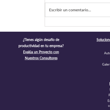
Escribir un comentario...
¿Cuánto cuesta mantener una
aplicación o software a
medida en Chile?
¿Tienes algún desafío de
Solucione
productividad en tu empresa?
Evalúa un Proyecto con
Aut
Nuestros Consultores
Galer
P
E
c