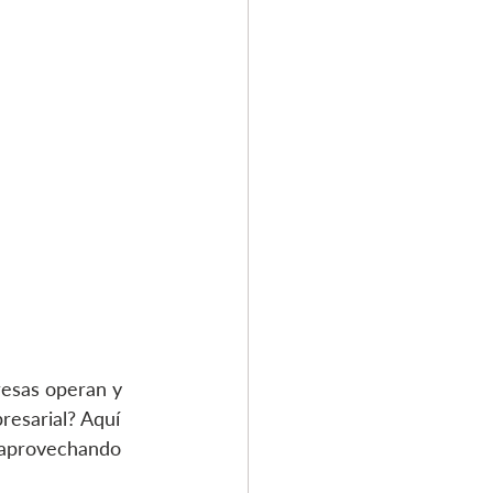
resas operan y 
esarial? Aquí 
 aprovechando 